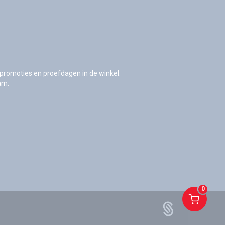
s, promoties en proefdagen in de winkel.
am:
0