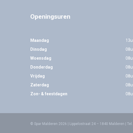
Openingsuren
Maandag
13u
Dinsdag
08u
Woensdag
08u
Donderdag
08u
Vrijdag
08u
Zaterdag
08u
Zon- & feestdagen
08u
© Spar Malderen 2026 | Lippelostraat 24 – 1840 Malderen |
Tel