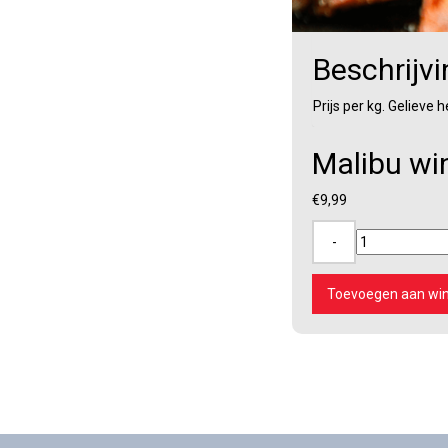
Beschrijvi
Prijs per kg. Gelieve 
Malibu wi
€
9,99
-
Malibu
wings
(1st)
Toevoegen aan wi
aantal