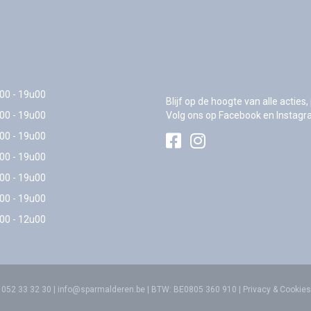
00 - 19u00
Blijf op de hoogte van alle actie
00 - 19u00
Volg ons op Facebook en Instagr
00 - 19u00
00 - 19u00
00 - 19u00
00 - 19u00
00 - 12u00
. 052 33 32 30
|
info@sparmalderen.be
| BTW: BE0805 360 910 |
Privacy & Cookies