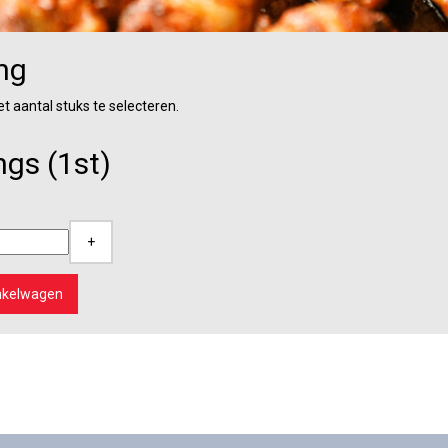
ng
het aantal stuks te selecteren.
ngs (1st)
+
nkelwagen