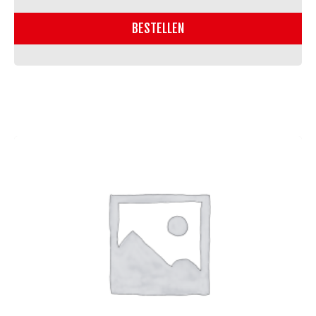
kipspiesje
(4st)
BESTELLEN
aantal