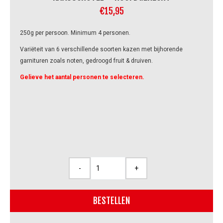
€
15,95
250g per persoon. Minimum 4 personen.
Variëteit van 6 verschillende soorten kazen met bijhorende
garnituren zoals noten, gedroogd fruit & druiven.
Gelieve het aantal personen te selecteren.
-
+
Kaasschotel
-
hoofdgerecht
BESTELLEN
aantal