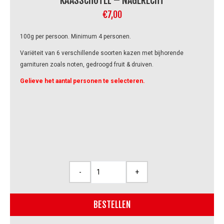
KAASSCHOTEL – NAGERECHT
€
7,00
100g per persoon. Minimum 4 personen.
Variëteit van 6 verschillende soorten kazen met bijhorende
garnituren zoals noten, gedroogd fruit & druiven.
Gelieve het aantal personen te selecteren.
-
+
Kaasschotel
-
nagerecht
BESTELLEN
aantal