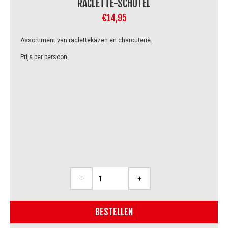
RACLETTE-SCHOTEL
€
14,95
Assortiment van raclettekazen en charcuterie.
Prijs per persoon.
-
+
Raclette-
schotel
aantal
BESTELLEN