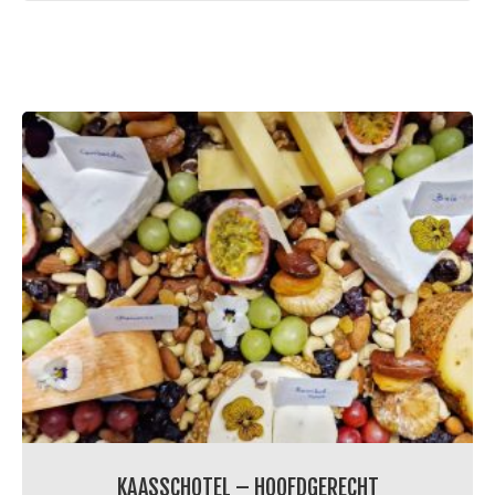
aantal
KAASSCHOTEL – HOOFDGERECHT