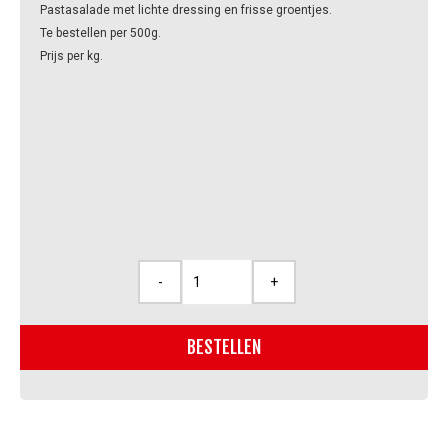
Pastasalade met lichte dressing en frisse groentjes.
Te bestellen per 500g.
Prijs per kg.
-
+
Pastasalade
met
frisse
BESTELLEN
groentjes
(500g)
aantal