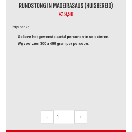
RUNDSTONG IN MADEIRASAUS (HUISBEREID)
€
19,90
Prijs per kg.
Gelieve het gewenste aantal personen te selecteren.
Wij voorzien 300 à 400 gram per persoon.
-
+
Rundstong
in
madeirasaus