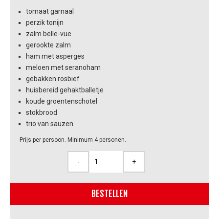
tomaat garnaal
perzik tonijn
zalm belle-vue
gerookte zalm
ham met asperges
meloen met seranoham
gebakken rosbief
huisbereid gehaktballetje
koude groentenschotel
stokbrood
trio van sauzen
Prijs per persoon. Minimum 4 personen.
-
+
Koude
schotel
-
BESTELLEN
vlees
&
vis