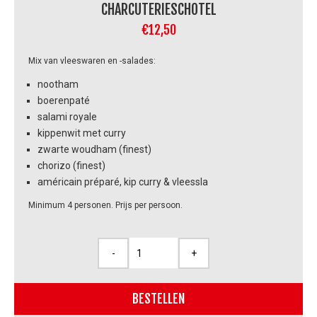
CHARCUTERIESCHOTEL
€
12,50
Mix van vleeswaren en -salades:
nootham
boerenpaté
salami royale
kippenwit met curry
zwarte woudham (finest)
chorizo (finest)
américain préparé, kip curry & vleessla
Minimum 4 personen. Prijs per persoon.
-
+
Charcuterieschotel
aantal
BESTELLEN