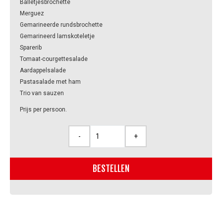
Balletjesbrochette
Merguez
Gemarineerde rundsbrochette
Gemarineerd lamskoteletje
Sparerib
Tomaat-courgettesalade
Aardappelsalade
Pastasalade met ham
Trio van sauzen
Prijs per persoon.
-
+
BBQ-
pakket
Deluxe
BESTELLEN
aantal