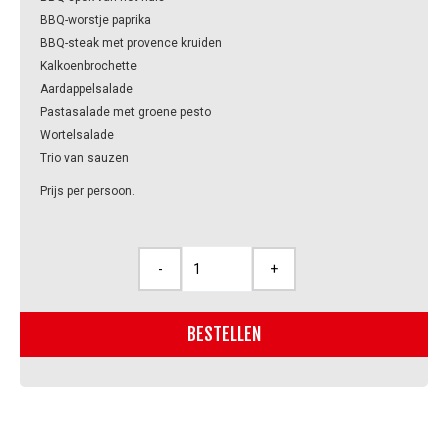
BBQ-worstje paprika
BBQ-steak met provence kruiden
Kalkoenbrochette
Aardappelsalade
Pastasalade met groene pesto
Wortelsalade
Trio van sauzen
Prijs per persoon.
-
+
BBQ-
pakket
Classic
BESTELLEN
aantal